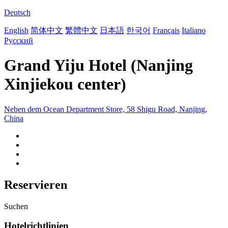
Deutsch
English
简体中文
繁體中文
日本語
한국어
Français
Italiano
Русский
Grand Yiju Hotel (Nanjing
Xinjiekou center)
Neben dem Ocean Department Store, 58 Shigu Road, Nanjing,
China
Reservieren
Suchen
Hotelrichtlinien